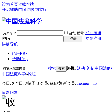
设为首页
收藏本站
开启辅助访问
切换到窄版
找回密码
自动登录
密码
立即注册
登录
快捷导航
论坛
BBS
帮助
Help
搜索
热搜:
活动
交友
中国法庭
搜索
中国法庭科学
»
论坛
今日:
0
|
昨日:
0
|
帖子:
1
|
会员:
80
|
欢迎新会员:
Thomasmwk
最新回复